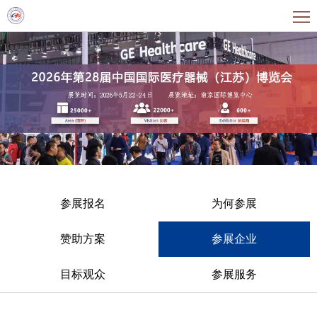
首
页
关
于
展
展
商
观
会
中
众
同
心
中
期
新
参展报名
为何参展
心
活
闻
为
赞助方案
参展企业
动
资
何
联
讯
目标观众
参展服务
参
系
观
我