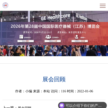
首
页
关
于
展
展
商
观
会
中
众
同
心
中
期
新
心
活
闻
为
展会回顾
动
资
何
联
作者：小编
来源：本站
访问：116
时间：2022-01-06
讯
参
系
观
我
可以介绍下你们的产品么
上一篇：