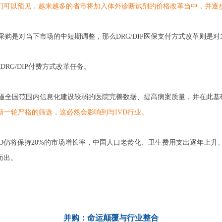
们可以预见，越来越多的省市将加入体外诊断试剂的价格改革当中，并逐步
采购是对当下市场的中短期调整，那么DRG/DIP医保支付方式改革则是
成DRG/DIP付费方式改革任务。
将倒逼全国范围内信息化建设较弱的医院完善数据、提高病案质量，并在此
新一轮严格的筛选，这必然会影响到与IVD行业。
IVD仍将保持20%的市场增长率，中国人口老龄化、卫生费用支出逐年上
而出。
并购：命运颠覆与行业整合