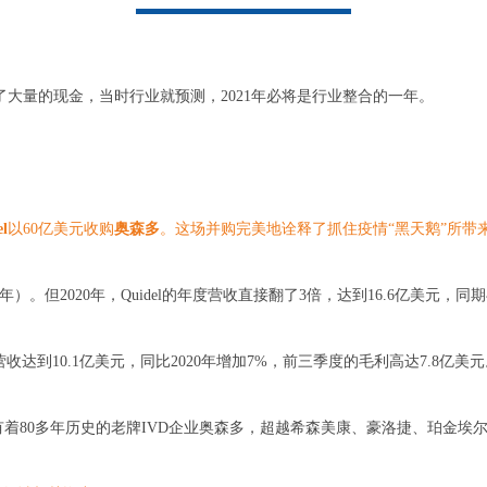
集了大量的现金，当时行业就预测，2021年必将是行业整合的一年。
l
以60亿美元收购
奥森多
。这场并购完美地诠释了抓住疫情“黑天鹅”所带
9年）。但2020年，Quidel的年度营收直接翻了3倍，达到16.6亿美元，
总营收达到10.1亿美元，同比2020年增加7%，前三季度的毛利高达7.8亿美
购有着80多年历史的老牌IVD企业奥森多，超越希森美康、豪洛捷、珀金埃