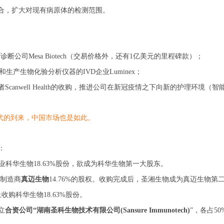
方案组合，扩大对现有病原体的检测范围。
诊断公司Mesa Biotech（交易价格外，还有1亿美元的里程碑款）；
生产生物化验分析仪器的IVD企业Luminex；
canwell Health的收购，推进公司在新冠疫情之下向新的护理环境（
代的到来，中国市场也是如此。
：
企业科华生物18.63%股份，欲成为科华生物第一大股东。
发制造商
真迈生物
14.76%的股权。收购完成后，圣湘生物成为真迈生物第
购科华生物18.63%股份。
立
合资公司“湖南圣科生物技术有限公司(Sansure Immunotech)
”，各占5