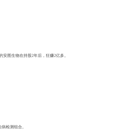
3%股权的安图生物在持股2年后，狂赚2亿多。
传染病检测组合。