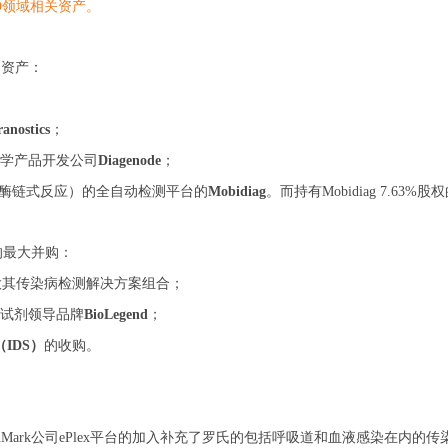
VD领域相关资产。
购资产：
ranostics
；
传学产品开发公司
Diagenode
；
聚合酶链式反应）的全自动检测平台的
Mobidiag
。而持有Mobidiag 7.6
的最大并购：
大其传染病检测解决方案组合；
和试剂领导品牌
BioLegend
；
s（IDS）
的收购。
enMark公司ePlex平台的加入补充了罗氏的包括呼吸道和血液感染在内的