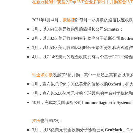
在新冠检测中获益的Top IVD企业多有出手并购整合I
2021年1月-4月，
豪洛捷
以每月一起并购的速度快速收
1月，以0.64亿美元收购乳腺癌活检公司
Somatex
；
2月，以2.32亿美元收购柏林乳腺癌分子诊断公司
Biothe
3月，以1.53亿美元收购比利时分子诊断分析和表观遗
4月，以7.14亿美元的现金收购拥有两个基于PCR（
珀金埃尔默
发起了3起并购，其中一起还是其有史以来
1月，宣布以总价约5.91亿美元的价格收购
Oxford
，扩
7月，宣布以52.6亿美元收购全球领先的生命科学抗体
10月，完成对英国诊断公司
Immunodiagnostic System
罗氏
也并购2次：
3月，以18亿美元现金收购分子诊断公司
GenMark
。G